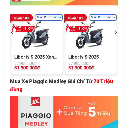
ớc Bạ
Miễn Phí Trước Bạ
Miễn Phí Trước Bạ
Giảm 10%
Giảm 10%
Liberty S 2025 Xanh
Liberty S 2025
Blu Adersia
57.900.000
₫
57.900.000
₫
51.900.000
₫
51.900.000
₫
Mua Xe Piaggio Medley Giá Chỉ Từ
70 Triệu
đồng