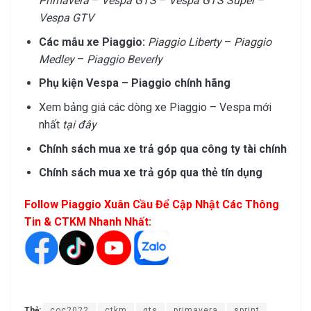
Primavera
–
Vespa GTS
–
Vespa GTS Super
–
Vespa GTV
Các mẫu xe Piaggio:
Piaggio Liberty
–
Piaggio
Medley
–
Piaggio Beverly
Phụ kiện Vespa – Piaggio chính hãng
Xem bảng giá các dòng xe Piaggio – Vespa mới
nhất
tại đây
Chính sách mua xe trả góp qua công ty tài chính
Chính sách mua xe trả góp qua thẻ tín dụng
Follow Piaggio Xuân Cầu Để Cập Nhật Các Thông
Tin & CTKM Nhanh Nhất:
Thẻ:
coc2022
ctkm
gts
primavera
sprint