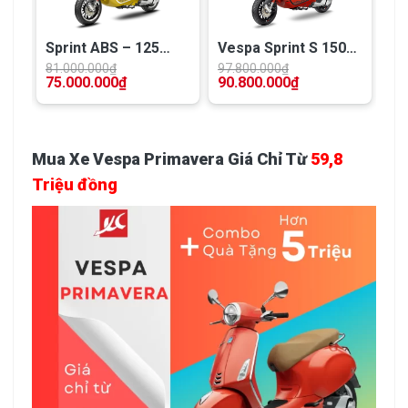
Sprint ABS – 125
Vespa Sprint S 150
0
iGET (COC 2024)
(COC 2024)
81.000.000
₫
97.800.000
₫
75.000.000
₫
90.800.000
₫
Mua Xe Vespa Primavera Giá Chỉ Từ
59,8
Triệu đồng