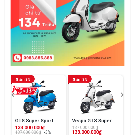
Giảm 3%
Giảm 3%
GTS Super Sport
Vespa GTS Super
ABS – 150 iGET Xanh
Sport 150
133.000.000
₫
137.000.000
₫
133.000.000
₫
-3%
Eclettico (COC 2025)
137.000.000
₫