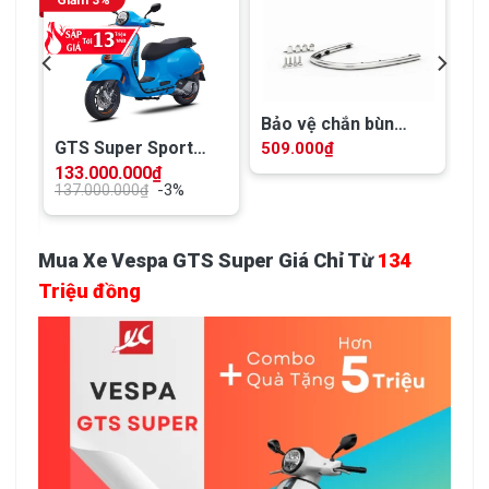
Bảo vệ chắn bùn
Vespa GTS, Vespa
GTS Super Sport
509.000
₫
g
GTV – 1B010164
ABS – 150 iGET Xanh
133.000.000
₫
-3%
Eclettico (COC 2025)
137.000.000
₫
00
₫
Mua Xe Vespa GTS Super Giá Chỉ Từ
134
Triệu đồng