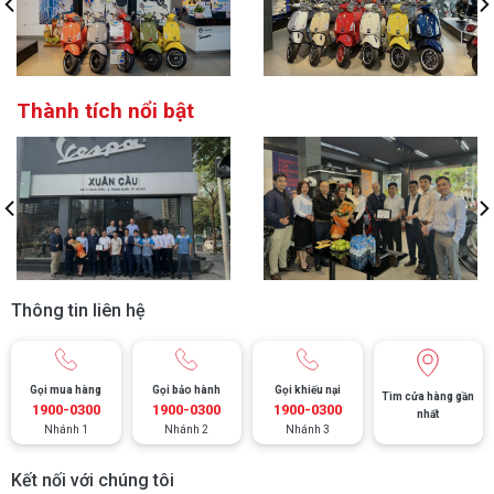
Thành tích nổi bật
Thông tin liên hệ
Gọi mua hàng
Gọi bảo hành
Gọi khiếu nại
Tìm cửa hàng gần
1900-0300
1900-0300
1900-0300
nhất
Nhánh 1
Nhánh 2
Nhánh 3
Kết nối với chúng tôi