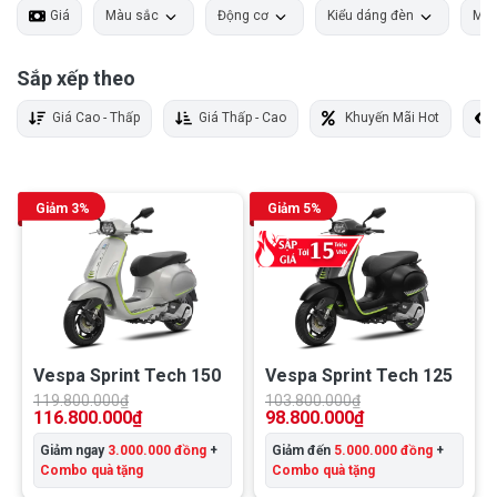
Giá
Màu sắc
Động cơ
Kiểu dáng đèn
Màn
Sắp xếp theo
Giá Cao - Thấp
Giá Thấp - Cao
Khuyến Mãi Hot
Giảm 3%
Giảm 5%
Vespa Sprint Tech 150
Vespa Sprint Tech 125
119.800.000
₫
103.800.000
₫
116.800.000
₫
98.800.000
₫
Giảm ngay
3.000.000 đồng
+
Giảm đến
5.000.000 đồng
+
Combo quà tặng
Combo quà tặng