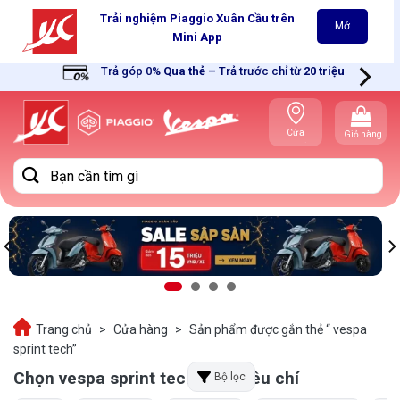
Skip
Trải nghiệm Piaggio Xuân Cầu trên
Mở
to
Mini App
content
Trả góp 0%
Qua thẻ
–
Trả trước chỉ từ
20 triệu
Cửa
Giỏ hàng
hàng gần
bạn
Tìm
kiếm:
Trang chủ
>
Cửa hàng
>
Sản phẩm được gắn thẻ “ vespa
sprint tech”
Chọn vespa sprint tech theo tiêu chí
Bộ lọc