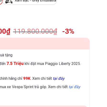
to
Xám Bạc - Grey Entusiasta
00
₫
119.800.000
₫
-3%
uà tặng
7.5 Triệu
 đến
khi đặt mua Piaggio Liberty 2025.
99K
hính hãng chỉ
. Xem chi tiết
tại đây
 mua xe Vespa Sprint trả góp. Xem chi tiết
tại đây