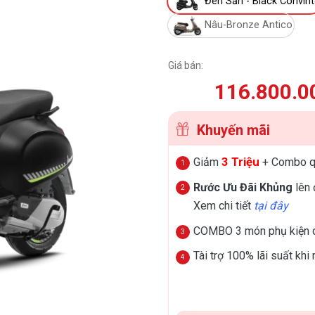
Đen Sần - Black Convin
Nâu-Bronze Antico
Giá bán:
116.800.0
Khuyến mãi
3 Triệu
Giảm
+ Combo q
Rước Ưu Đãi Khủng
lên
Xem chi tiết
tại đây
COMBO 3 món phụ kiện c
Tài trợ 100% lãi suất khi