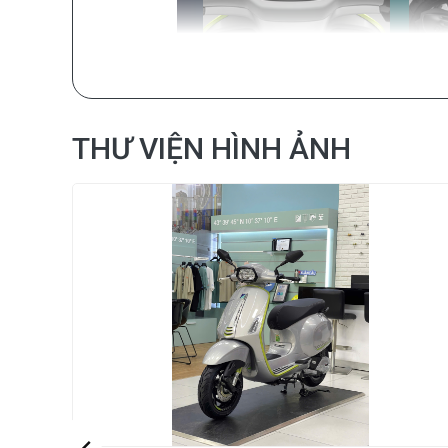
THƯ VIỆN HÌNH ẢNH
Vespa Sprint Tech 150
đã chính thức ra mắt tại t
mới này vẫn giữ được nét thể thao, đồng thời còn đ