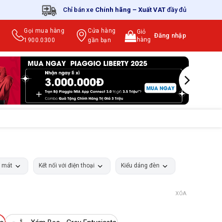
Chỉ bán xe
Chính hãng
–
Xuất VAT
đầy đủ
Gọi mua hàng
Cửa hàng
Giỏ
Đăng nhập
hàng
1900.0300
gần bạn
m mát
Kết nối với điện thoại
Kiểu dáng đèn
XÓA