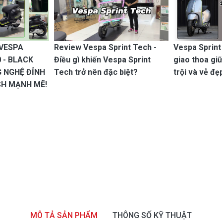
 VESPA
Review Vespa Sprint Tech -
Vespa Sprint
 - BLACK
Điều gì khiến Vespa Sprint
giao thoa gi
 NGHỆ ĐỈNH
Tech trở nên đặc biệt?
trội và vẻ đẹ
H MẠNH MẼ!
MÔ TẢ SẢN PHẨM
THÔNG SỐ KỸ THUẬT