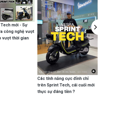
 Tech mới - Sự
ữa công nghệ vượt
p vượt thời gian
Các tính năng cực đỉnh chỉ
trên Sprint Tech, cái cuối mới
Mê chữ "
thực sự đáng tiền ?
Sprint T