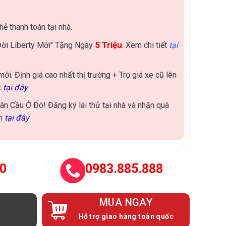
hẻ thanh toán tại nhà.
5 Triệu
Đời Liberty Mới" Tặng Ngay
. Xem chi tiết
tại
ới. Định giá cao nhất thị trường + Trợ giá xe cũ lên
t
tại đây
ân Cầu Ở Đó! Đăng ký lái thử tại nhà và nhận quà
ẫn
tại đây
0
0983.885.888
MUA NGAY
Hỗ trợ giao hàng toàn quốc