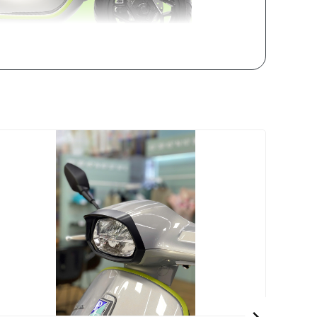
ế, công nghệ cũng như động cơ. Mẫu
Vespa Sprint
ời dùng.