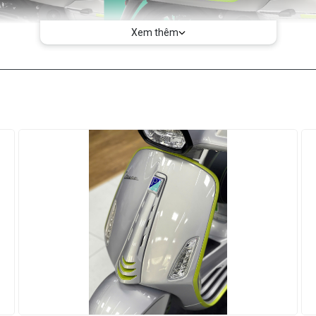
Xem thêm
hị trường Việt Nam với hàng loạt nâng cấp tổng thể về cả thiết k
ược cải thiện hơn về hiệu suất vận hành cũng như trải nghiệm ngư