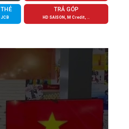
 THẺ
TRẢ GÓP
, JCB
HD SAISON, M Credit, ..