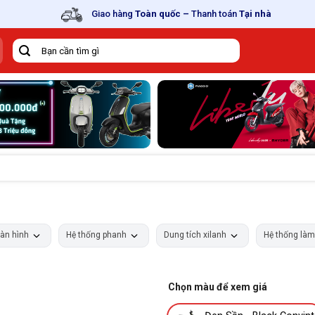
Giao hàng
Toàn quốc
–
Thanh toán
Tại nhà
Tìm
kiếm:
àn hình
Hệ thống phanh
Dung tích xilanh
Hệ thống là
Chọn màu để xem giá