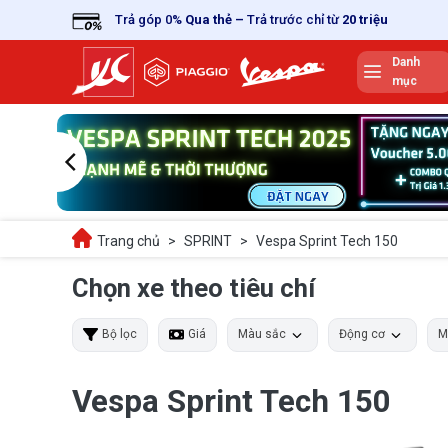
Skip
Trả góp 0%
Qua thẻ
–
Trả trước chỉ từ
20 triệu
to
content
Danh
mục
Trang chủ
>
SPRINT
>
Vespa Sprint Tech 150
Chọn xe theo tiêu chí
Bộ lọc
Giá
Màu sắc
Động cơ
M
Vespa Sprint Tech 150