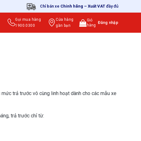
Chỉ bán xe
Chính hãng
–
Xuất VAT
đầy đủ
Gọi mua hàng
Cửa hàng
Giỏ
Đăng nhập
hàng
1900.0300
gần bạn
c mức trả trước vô cùng linh hoạt dành cho các mẫu xe
ng, trả trước chỉ từ: