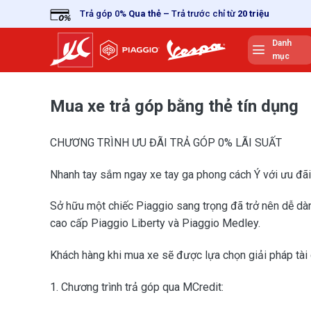
Skip
Trả góp 0%
Qua thẻ
–
Trả trước chỉ từ
20 triệu
to
content
Danh
mục
Mua xe trả góp bằng thẻ tín dụng
CHƯƠNG TRÌNH ƯU ĐÃI TRẢ GÓP 0% LÃI SUẤT
Nhanh tay sắm ngay xe tay ga phong cách Ý với ưu đãi tr
Sở hữu một chiếc Piaggio sang trọng đã trở nên dễ dà
cao cấp Piaggio Liberty và Piaggio Medley.
Khách hàng khi mua xe sẽ được lựa chọn giải pháp tài c
1. Chương trình trả góp qua MCredit: