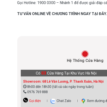
Gọi Hotline: 1900 0300 – Nhánh 1 để được giải đáp c
TƯ VẤN ONLINE VỀ CHƯƠNG TRÌNH NGAY
TẠI ĐÂY
.
Hệ Thống Cửa Hàng
03
Có
Cửa Hàng Tại Khu Vực Hà Nội
Showroom: 68 Lê Văn Lương, P. Thanh Xuân, Hà Nội
8h00 đến 18h30 (tất cả các ngày trong tuần)
0976 769 888
Gọi điện
Chat Zalo
Xem đường đ