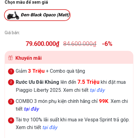
Chọn màu để xem giá
Đen-Black Opaco (Matt)
Giá bán:
79.600.000
₫
84.600.000
₫
-6%
Khuyến mãi
3 Triệu
Giảm
+ Combo quà tặng
7.5 Triệu
Rước Ưu Đãi Khủng
lên đến
khi đặt mua
Piaggio Liberty 2025. Xem chi tiết
tại đây
99K
COMBO 3 món phụ kiện chính hãng chỉ
. Xem chi
tiết
tại đây
Tài trợ 100% lãi suất khi mua xe Vespa Sprint trả góp.
Xem chi tiết
tại đây