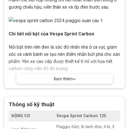
gương chiếu hậu, viền thân xe và ốp đèn trước sau.
Chi tiết nổi bật của Vespa Sprint Carbon
Nổi bật trên nền đen là sắc đỏ nhấn nhá ở cà vạt, giảm
xóc và vành bánh xe tạo nên điểm nhấn bứt phá cho sản
phẩm. Yên xe cao cấp được thiết kế tỉ mỉ với họa tiết
carbon cùng viền đỏ ấn tượng.
Xem thêm
Công nghệ tối ưu trên Vespa Sprint Carbon
Thông số kỹ thuật
Mẫu xe được trang bị động cơ iGet phun xăng điện tử
tiết kiệm nhiên liệu, phanh ABS 1 kênh cùng hệ thống
ĐỘNG CƠ
Vespa Sprint Carbon 125
đèn LED hiện đại.
Piaggio iGet, Xi lanh đơn, 4 kì, 3