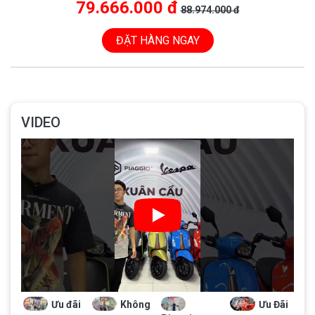
79.666.000 đ
88.974.000 đ
ĐẶT HÀNG NGAY
VIDEO
Ưu đãi
Không
Ưu Đãi