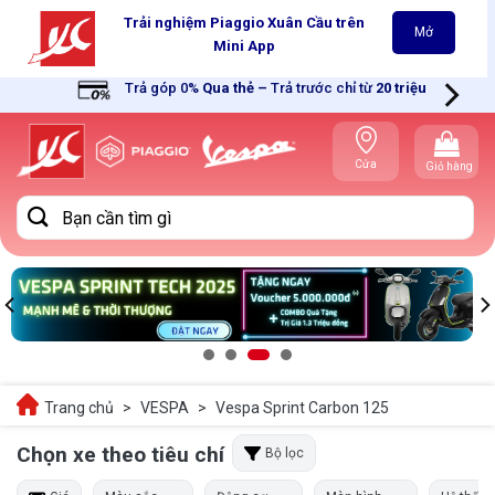
Skip
Trải nghiệm Piaggio Xuân Cầu trên
Mở
to
Mini App
content
Trả góp 0%
Qua thẻ
–
Trả trước chỉ từ
20 triệu
Cửa
Giỏ hàng
hàng gần
bạn
Tìm
kiếm:
Trang chủ
>
VESPA
>
Vespa Sprint Carbon 125
Chọn xe theo tiêu chí
Bộ lọc