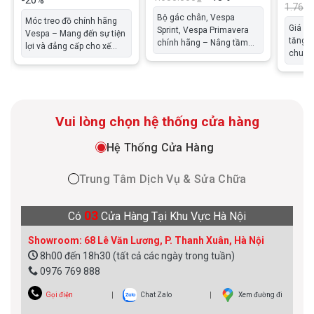
-20%
Sprint – 5A001651
Sprin
1.760.
Bộ gác chân, Vespa
6060
Móc treo đồ chính hãng
Giá đè
Sprint, Vespa Primavera
Vespa – Mang đến sự tiện
tăng 
chính hãng – Nâng tầm
lợi và đẳng cấp cho xế
chuyên
trải nghiệm di chuyển Bộ
cưng của bạn Móc treo đồ
gập t
gác chân Vespa Sprint,
chính hãng Vespa là phụ
kiện l
Primavera chính hãng là
kiện thiết yếu dành cho
nổi bậ
phụ kiện thiết yếu giúp
những ai yêu thích sự tiện
Vespa
nâng cao sự thoải mái và
lợi và đẳng cấp. Được sản
Vui lòng chọn hệ thống cửa hàng
an toàn cho người lái xe,
xuất bởi Piaggio với chất
đặc biệt là khi di chuyển
liệu cao cấp cùng thiết….
cùng người ngồi sau. Sản
Hệ Thống Cửa Hàng
phẩm được….
Trung Tâm Dịch Vụ & Sửa Chữa
03
Có
Cửa Hàng Tại Khu Vực Hà Nội
Showroom: 68 Lê Văn Lương, P. Thanh Xuân, Hà Nội
8h00 đến 18h30 (tất cả các ngày trong tuần)
0976 769 888
Gọi điện
Chat Zalo
Xem đường đi