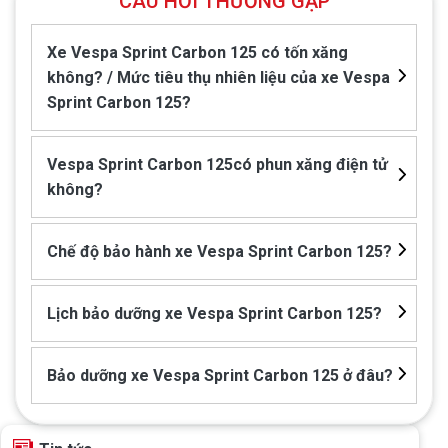
CÂU HỎI THƯỜNG GẶP
Dài/rộng
1.863/695mm
Xe Vespa Sprint Carbon 125 có tốn xăng
Khoảng cách trục xe
1334mm
không? / Mức tiêu thụ nhiên liệu của xe Vespa
Dung tích bình xăng
7.0 ± 0.5 lít
Sprint Carbon 125?
Tiêu chuẩn khí thải
Euro 3
Vespa Sprint Carbon 125có phun xăng điện tử
Mức tiêu thụ nhiên
2,63 lít/ 100km
liệu
không?
Chế độ bảo hành xe Vespa Sprint Carbon 125?
Lịch bảo dưỡng xe Vespa Sprint Carbon 125?
Bảo dưỡng xe Vespa Sprint Carbon 125 ở đâu?