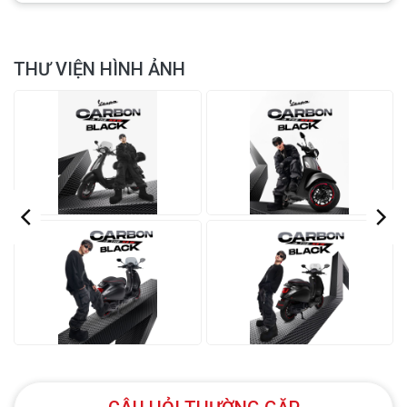
HỆ THỐNG KHUNG
Cấu trúc khung
Khung xe bằng thép liền khối
THƯ VIỆN HÌNH ẢNH
Giảm chấn thủy lực đơn hiệu
Giảm xóc trước
ứng kép kết hợp với lò xo ống
lồng
Giảm chấn thủy lực hiệu ứng
Giảm xóc sau
kép với lò xo ống lồng 4 vị trí
điều chỉnh
Phanh thủy lực, đĩa phanh ABS
Phanh trước
200mm thép không gỉ
Phanh tang trống đường kính
Phanh sau
140mm
Lốp trước
Lốp không xăm 110/70-12″
Lốp sau
Lốp không xăm 120/70-12″
KÍCH THƯỚC CƠ BẢN