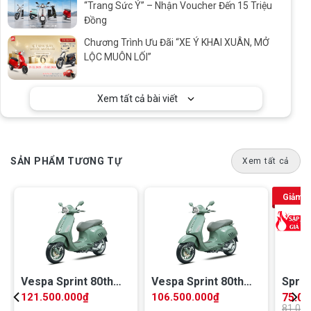
“Trang Sức Ý” – Nhận Voucher Đến 15 Triệu
Đồng
Chương Trình Ưu Đãi “XE Ý KHAI XUÂN, MỞ
LỘC MUÔN LỐI”
Xem tất cả bài viết
SẢN PHẨM TƯƠNG TỰ
Xem tất cả
%
Giảm 
Vespa Sprint 80th
Vespa Sprint 80th
Sprin
180
125
iGET 
121.500.000
₫
106.500.000
₫
75.00
81.00