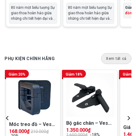
80 năm một biểu tượng Sự
80 năm một biểu tượng Sự
Giảm 
giao thoa hoàn hảo giữa
giao thoa hoàn hảo giữa
đồng
những chi tiết hiện đại và
những chi tiết hiện đại và
phong cách vượt thời gian.
phong cách vượt thời gian.
Vespa Sprint 80th sở hữu
Vespa Sprint 80th sở hữu
thiết kế hài hòa với các
thiết kế hài hòa với các
điểm nhấn crôm satin kết
điểm nhấn crôm satin kết
hợp cùng lớp hoàn thiện
hợp cùng lớp hoàn thiện
bóng và mờ, tạo nên sợi
bóng và mờ, tạo nên sợi
dây kết nối sâu sắc với….
dây kết nối sâu sắc với….
PHỤ KIỆN CHÍNH HÃNG
Xem tất cả
Giảm 20%
Giảm 18%
Giảm 1
Bộ gác chân – Vespa
Móc treo đồ – Vespa
Giá đ
Primavera, Vespa
1.350.000
₫
Primavera, Vespa
168.000
₫
210.000
₫
Prima
1.460
-18%
Sprint – 5A001636
1.650.000
₫