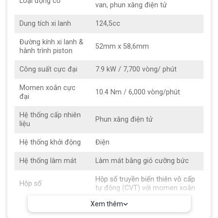
Loại động cơ
van, phun xăng điện tử
Dung tích xi lanh
124,5cc
Đường kính xi lanh &
52mm x 58,6mm
hành trình piston
Công suất cực đại
7.9 kW / 7,700 vòng/ phút
Momen xoắn cực
10.4 Nm / 6,000 vòng/phút
đại
Hệ thống cấp nhiên
Phun xăng điện tử
liệu
Hệ thống khởi động
Điện
Hệ thống làm mát
Làm mát bằng gió cưỡng bức
Hộp số truyền biến thiên vô cấp
Hộp số
tự động (CVT) với momen xoắn
Xem thêm
Bộ ly hợp
Ly hợp khô, ly tâm tự động