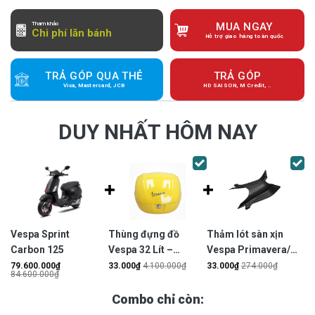
Tham khảo
MUA NGAY
Chi phí lăn bánh
Hỗ trợ giao hàng toàn quốc
TRẢ GÓP QUA THẺ
TRẢ GÓP
Visa, Mastercard, JCB
HD SAISON, M Credit, ..
DUY NHẤT HÔM NAY
Vespa Sprint
Thùng đựng đồ
Thảm lót sàn xịn
Carbon 125
Vespa 32 Lít –
Vespa Primavera/
CM3414XX
Vespa Sprint –
79.600.000
₫
33.000
₫
4.100.000
₫
33.000
₫
274.000
₫
84.600.000
₫
1B001079
Combo chỉ còn: