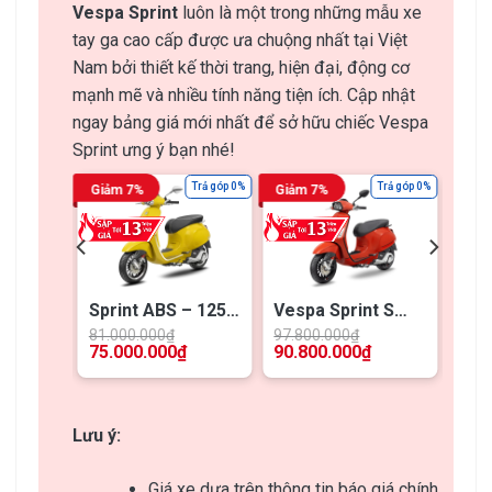
Vespa Sprint
luôn là một trong những mẫu xe
tay ga cao cấp được ưa chuộng nhất tại Việt
Nam bởi thiết kế thời trang, hiện đại, động cơ
mạnh mẽ và nhiều tính năng tiện ích. Cập nhật
ngay bảng giá mới nhất để sở hữu chiếc Vespa
Sprint ưng ý bạn nhé!
Trả góp 0%
Trả góp 0%
Trả góp 0%
Giảm 7%
Giảm 7%
Giảm
t S
Sprint ABS – 125
Vespa Sprint S
Spr
am –
iGET (COC 2024)
150 (COC 2024)
125
81.000.000
₫
97.800.000
₫
83.3
₫
75.000.000
₫
90.800.000
₫
77.
202
Lưu ý:
Giá xe dựa trên thông tin báo giá chính