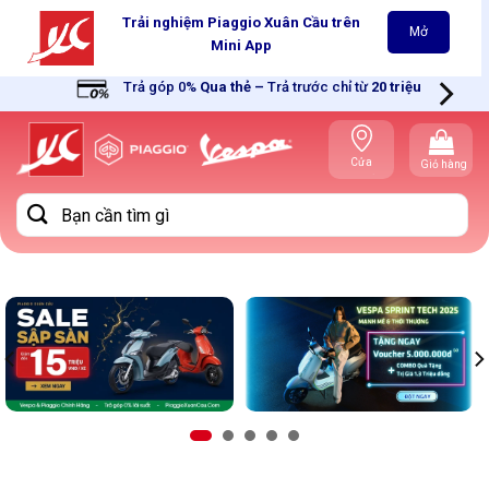
Skip
Trải nghiệm Piaggio Xuân Cầu trên
Mở
to
Mini App
content
Trả góp 0%
Qua thẻ
–
Trả trước chỉ từ
20 triệu
Cửa
Giỏ hàng
hàng gần
bạn
Tìm
kiếm: