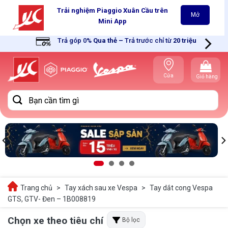
Skip
Trải nghiệm Piaggio Xuân Cầu trên
Mở
to
Mini App
content
Trả góp 0%
Qua thẻ
–
Trả trước chỉ từ
20 triệu
Cửa
Giỏ hàng
hàng gần
bạn
Tìm
kiếm:
Trang chủ
>
Tay xách sau xe Vespa
>
Tay dắt cong Vespa
GTS, GTV- Đen – 1B008819
Chọn xe theo tiêu chí
Bộ lọc