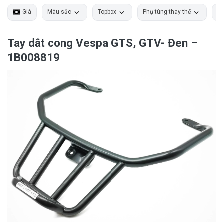
Giá
Màu sắc
Topbox
Phụ tùng thay thế
Ph
Tay dắt cong Vespa GTS, GTV- Đen –
1B008819