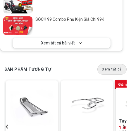
SỐC!!! 99 Combo Phụ Kiện Giá Chỉ 99K
Xem tất cả bài viết
SẢN PHẨM TƯƠNG TỰ
Xem tất cả
Giảm 2
Tay x
Sprin
1.508