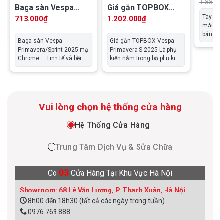
– 1B
1.885.
Baga sàn Vespa
Giá gắn TOPBOX
Primavera/Sprint
Vespa Primavera S
Tay sá
713.000
₫
1.202.000
₫
màu tr
2025 mạ Chrome
2025
bản mà
Baga sàn Vespa
Giá gắn TOPBOX Vespa
luôn l
Primavera/Sprint 2025 mạ
Primavera S 2025 Là phụ
của n
Chrome – Tinh tế và bền bỉ
kiện nằm trong bộ phụ kiện
Vespa
Baga sàn Vespa
Urban Glide nhằm hoàn
kiện đ
Primavera/Sprint 2025 mạ
thiện phong cách ton-sur-
bản. K
Chrome là phụ kiện không
ton thanh lịch, đồng thời
cung 
thể thiếu cho những ai yêu
nâng cấp loạt công năng
đồ tuyệ
thích sự tiện dụng và
giúp tối ưu trải nghiệm lái
Vui lòng chọn hệ thống cửa hàng
phong cách. Với thiết kế
trên Vespa Primavera S
ôm sát khung sàn xe,
2025 mới.
Hệ Thống Cửa Hàng
baga giúp bảo vệ bề mặt
sàn khỏi trầy xước,….
Trung Tâm Dịch Vụ & Sửa Chữa
03
Có
Cửa Hàng Tại Khu Vực Hà Nội
Showroom: 68 Lê Văn Lương, P. Thanh Xuân, Hà Nội
8h00 đến 18h30 (tất cả các ngày trong tuần)
0976 769 888