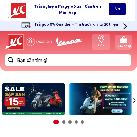
Skip
Trải nghiệm Piaggio Xuân Cầu trên
Mở
to
Mini App
content
Trả góp 0%
Qua thẻ
–
Trả trước chỉ từ
20 triệu
Cửa
Giỏ hàng
hàng gần
bạn
Tìm
kiếm: