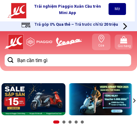
Skip
Trải nghiệm Piaggio Xuân Cầu trên
Mở
to
Mini App
content
Trả góp 0%
Qua thẻ
–
Trả trước chỉ từ
20 triệu
Cửa
Giỏ hàng
hàng gần
bạn
Tìm
kiếm: