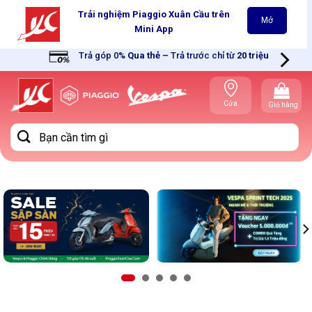
Skip
Trải nghiệm Piaggio Xuân Cầu trên
Mở
to
Mini App
content
Trả góp 0%
Qua thẻ
–
Trả trước chỉ từ
20 triệu
Cửa
Giỏ hàng
hàng gần
bạn
Tìm
kiếm: