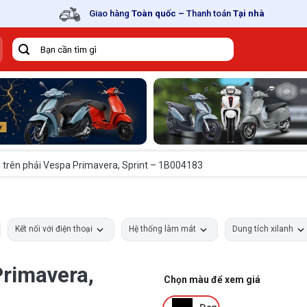
Giao hàng
Toàn quốc
–
Thanh toán
Tại nhà
Tìm
kiếm:
n trên phải Vespa Primavera, Sprint – 1B004183
Kết nối với điện thoại
Hệ thống làm mát
Dung tích xilanh
Primavera,
Chọn màu để xem giá