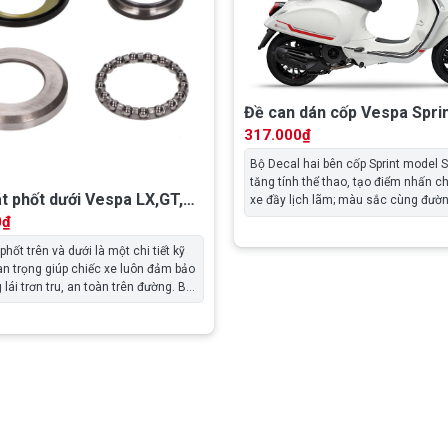
Đề can dán cốp Vespa Sprin
2H004068
317.000
₫
Bộ Decal hai bên cốp Sprint model S
tăng tính thể thao, tạo điểm nhấn c
át phốt dưới Vespa LX,GT,S,
xe đầy lịch lãm; màu sắc cùng đườn
o Lib,…3V – 65007545
hòa đồng trong một tổng thể đầy cá
0
₫
nhưng vẫn giữ được sự tinh tế vốn c
 phốt trên và dưới là một chi tiết kỹ
an trọng giúp chiếc xe luôn đảm bảo
 lái trơn tru, an toàn trên đường. Bộ
 cũng cần được kiểm tra định kỳ bởi
uật viên để đảm bảo duy trì tính
 hành và độ an toàn của xe.