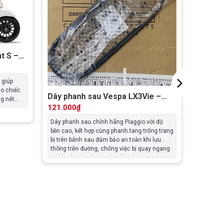
t S –
 giúp
ho chiếc
Dây phanh sau Vespa LX3Vie –
g nét
668845
121.000
₫
 tính
ó.
Dây phanh sau chính hãng Piaggio với độ
bền cao, kết hợp cùng phanh tang trống trang
bị trên bánh sau đảm bảo an toàn khi lưu
thông trên đường, chống việc bị quay ngang
xe khi phanh gấp đặc biệt khi vào cua. Việc
sử dụng phụ tùng chính hãng đảm bảo xe
vận hành ở trạng thái hoàn hảo, an toàn, nhẹ
nhàng và chính xác.