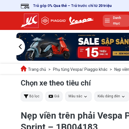
Skip
Trả góp 0%
Qua thẻ
–
Trả trước chỉ từ
20 triệu
to
content
Danh
mục
Trang chủ
>
Phụ tùng Vespa/ Piaggio khác
>
Nẹp viề
Chọn xe theo tiêu chí
Bộ lọc
Giá
Màu sắc
Kiểu dáng đèn
Nẹp viền trên phải Vespa 
Sprint – 1B004183