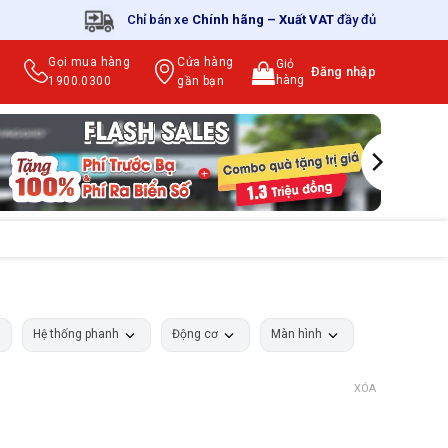
Chỉ bán xe
Chính hãng
–
Xuất VAT
đầy đủ
Gọi mua hàng
Cửa hàng
Giỏ
Đăng nhập
hàng
1900.0300
gần bạn
Hệ thống phanh
Động cơ
Màn hình
XÓA