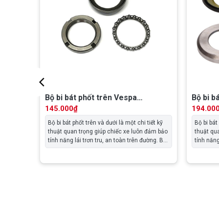
Bộ bi bát phốt trên Vespa
Bộ bi b
LX,Lib,GT,S, Piaggio Lib,…3V –
Piaggi
145.000
₫
194.00
65069345
Bộ bi bát phốt trên và dưới là một chi tiết kỹ
Bộ bi bát
thuật quan trọng giúp chiếc xe luôn đảm bảo
thuật qu
64
tính năng lái trơn tru, an toàn trên đường. Bộ
tính năng
phận này cũng cần được kiểm tra định kỳ bởi
phận này
các Kỹ thuật viên để đảm bảo duy trì tính
các Kỹ th
inh tế
năng vận hành và độ an toàn của xe.
năng vận
h biểu
; một
ất dễ