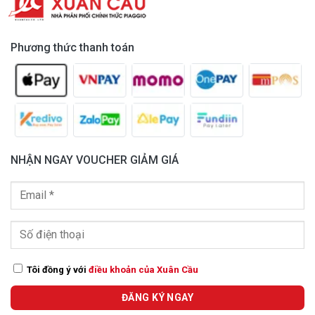
Phương thức thanh toán
Áo thun Vespa Officina 8 (8L0177M01OTT)
Key ring Officina 8
: móc khoá nhỏ mang tính biểu tượng,
NHẬN NGAY VOUCHER GIẢM GIÁ
dành cho người hâm mộ Vespa tỉ mỉ trong từng chi tiết
Tôi đồng ý với
điều khoản của Xuân Cầu