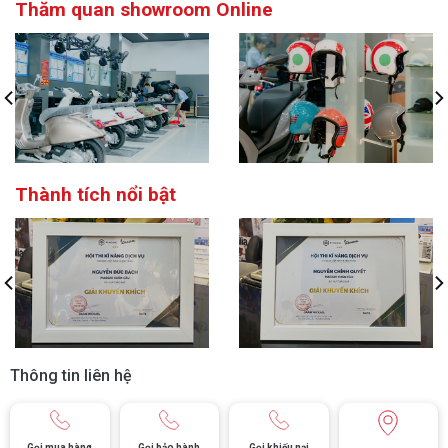
Thăm quan showroom Online
Thành tích nổi bật
Thông tin liên hệ
Áo thun Hoodie Vespa Officina 8 (8L0178M01OTT)
Gọi mua hàng
Gọi bảo hành
Gọi khiếu nại