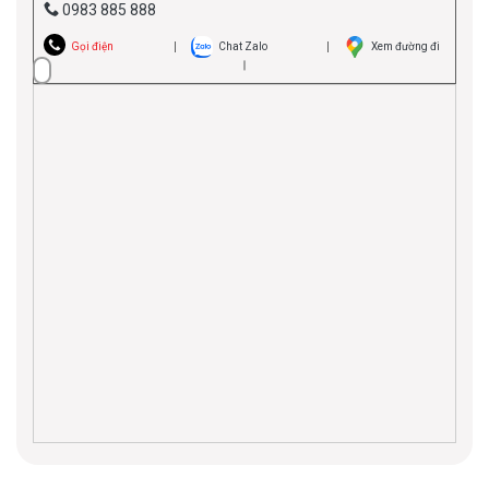
0983 885 888
Gọi điện
Chat Zalo
Xem đường đi
Áo khoác gió Winbreaker Vespa Officina 8
(8L0179M01OTT)
Hoodie sweatshirt
cotton mềm mại, in họa tiết Officina 8 ở
ngực và tay áo với phong cách industrial.