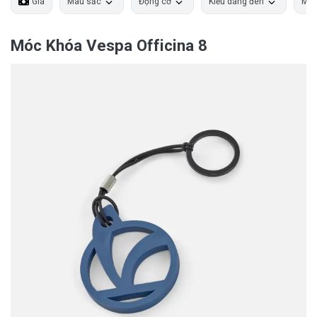
Giá
Màu sắc
Động cơ
Kiểu dáng đèn
Màn
Móc Khóa Vespa Officina 8