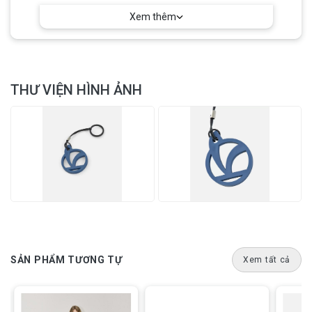
Xem thêm
THƯ VIỆN HÌNH ẢNH
Tựa lưng Vespa Sprint Officina 8 (CM273150)
SẢN PHẨM TƯƠNG TỰ
Xem tất cả
Top‑box sơn cùng màu Blu Officina 8
với logo Officina 8