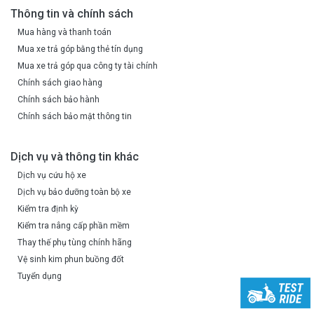
Thông tin và chính sách
Mua hàng và thanh toán
Mua xe trả góp bằng thẻ tín dụng
Mua xe trả góp qua công ty tài chính
Chính sách giao hàng
Chính sách bảo hành
Chính sách bảo mật thông tin
Dịch vụ và thông tin khác
Dịch vụ cứu hộ xe
Dịch vụ bảo dưỡng toàn bộ xe
Kiểm tra định kỳ
Kiểm tra nâng cấp phần mềm
Móc chìa khoá Vespa Officina 8 (8L0181MNNOTT)
Thay thế phụ tùng chính hãng
Vệ sinh kim phun buồng đốt
Backpack Vespa Officina 8
: ba lô nhẹ từ polyester, có logo
Tuyển dụng
Officina 8, thiết kế tối giản và linh hoạt để mang vật dụng cá
nhân khi di chuyển – gọn nhẹ mà vẫn đồng bộ phong cách