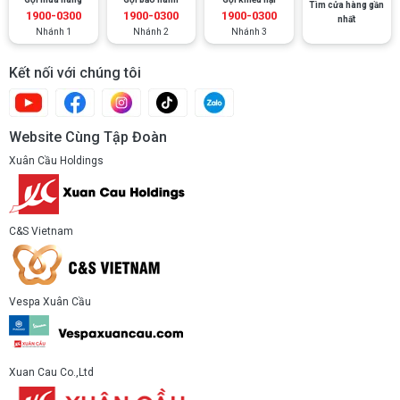
Tìm cửa hàng gần
T‑shirt cotton premium
cổ tròn, logo Officina 8 phía trước
1900-0300
1900-0300
1900-0300
nhất
Nhánh 1
Nhánh 2
Nhánh 3
và phiên bản lớn hơn ở phía sau – đơn giản mà tinh tế.
Kết nối với chúng tôi
Website Cùng Tập Đoàn
Xuân Cầu Holdings
C&S Vietnam
Vespa Xuân Cầu
Xuan Cau Co.,Ltd