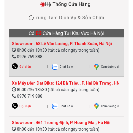
Hệ Thống Cửa Hàng
Topbox Vespa Sprint Officina 8 (CM341426)
Trung Tâm Dịch Vụ & Sửa Chữa
03
Có
Cửa Hàng Tại Khu Vực Hà Nội
Windbreaker jacket
chống nước, chất liệu kỹ thuật, có
khóa zip, hốc để áo mưa/capuchon pack‑away, lót lưới
Showroom: 68 Lê Văn Lương, P. Thanh Xuân, Hà Nội
thoáng khí, kiểu dáng workwear đơn giản mà cá tính
8h00 đến 18h30 (tất cả các ngày trong tuần)
0976 769 888
Gọi điện
Chat Zalo
Xem đường đi
Xe Máy Điện Dat Bike: 124 Bà Triệu, P. Hai Bà Trưng, HN
8h00 đến 18h30 (tất cả các ngày trong tuần)
0976 719 888
Gọi điện
Chat Zalo
Xem đường đi
Showroom: 461 Trương Định, P. Hoàng Mai, Hà Nội
8h00 đến 18h30 (tất cả các ngày trong tuần)