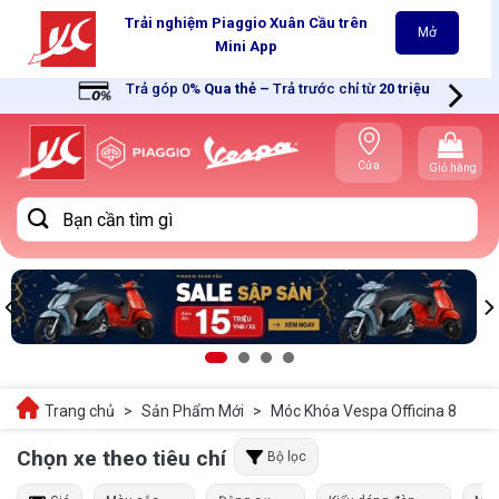
Skip
Trải nghiệm Piaggio Xuân Cầu trên
Mở
to
Mini App
content
Trả góp 0%
Qua thẻ
–
Trả trước chỉ từ
20 triệu
Cửa
Giỏ hàng
hàng gần
bạn
Tìm
kiếm:
Trang chủ
>
Sản Phẩm Mới
>
Móc Khóa Vespa Officina 8
Chọn xe theo tiêu chí
Bộ lọc