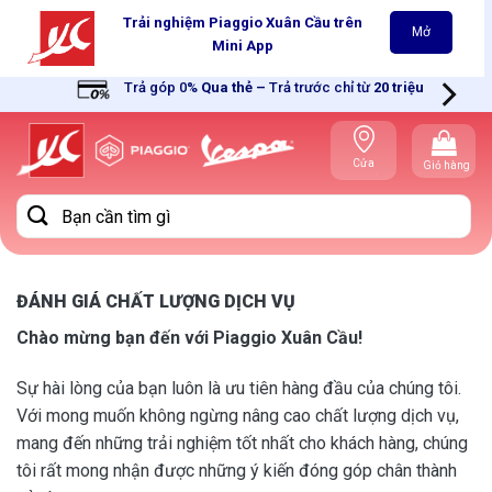
Skip
Trải nghiệm Piaggio Xuân Cầu trên
Mở
to
Mini App
content
Trả góp 0%
Qua thẻ
–
Trả trước chỉ từ
20 triệu
Cửa
Giỏ hàng
hàng gần
bạn
Tìm
kiếm:
ĐÁNH GIÁ CHẤT LƯỢNG DỊCH VỤ
Chào mừng bạn đến với Piaggio Xuân Cầu!
Sự hài lòng của bạn luôn là ưu tiên hàng đầu của chúng tôi.
Với mong muốn không ngừng nâng cao chất lượng dịch vụ,
mang đến những trải nghiệm tốt nhất cho khách hàng, chúng
tôi rất mong nhận được những ý kiến đóng góp chân thành