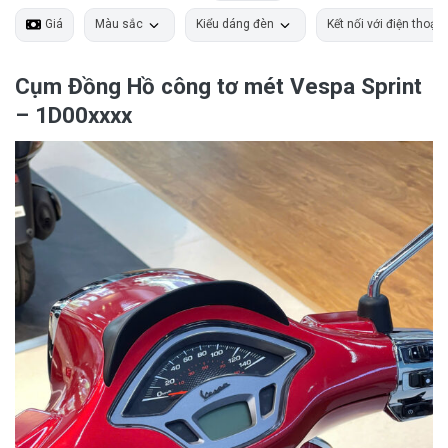
Giá
Màu sắc
Kiểu dáng đèn
Kết nối với điện thoại
Cụm Đồng Hồ công tơ mét Vespa Sprint
– 1D00xxxx