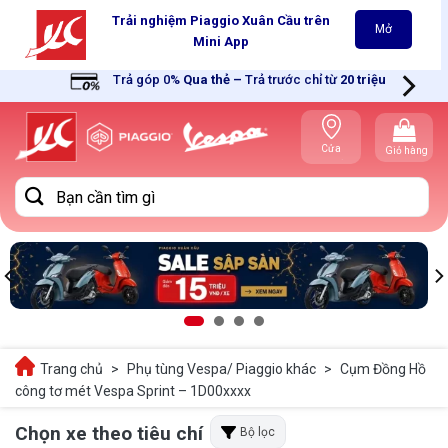
Skip
Trải nghiệm Piaggio Xuân Cầu trên
Mở
to
Mini App
content
Trả góp 0%
Qua thẻ
–
Trả trước chỉ từ
20 triệu
Cửa
Giỏ hàng
hàng gần
bạn
Tìm
kiếm:
Trang chủ
>
Phụ tùng Vespa/ Piaggio khác
>
Cụm Đồng Hồ
công tơ mét Vespa Sprint – 1D00xxxx
Chọn xe theo tiêu chí
Bộ lọc