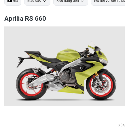
Giá
Màu sắc
Kiểu dáng đèn
Kết nối với điện thoại
Aprilia RS 660
XÓA