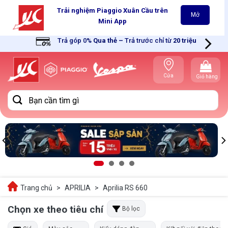
Skip
Trải nghiệm Piaggio Xuân Cầu trên
Mở
to
Mini App
content
Trả góp 0%
Qua thẻ
–
Trả trước chỉ từ
20 triệu
Cửa
Giỏ hàng
hàng gần
bạn
Tìm
kiếm:
Trang chủ
>
APRILIA
>
Aprilia RS 660
Chọn xe theo tiêu chí
Bộ lọc