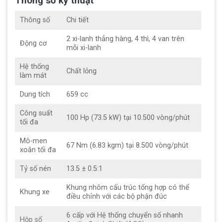
Thông số kỹ thuật
Thông số
Chi tiết
2 xi-lanh thẳng hàng, 4 thì, 4 van trên
Động cơ
mỗi xi-lanh
Đơn giản là ngoạn mục
Hệ thống
Chất lỏng
làm mát
Cá tính thể thao và những đường nét đương đại vẫn hiện
diện trên chiếc RS 660 – mẫu xe mang đến những trải
Dung tích
659 cc
nghiệm của một chiếc Aprilia dẫn đầu trên đường đua.
Công suất
Thiết kế của RS 660 tạo ra xu hướng cho những chiếc
100 Hp (73.5 kW) tại 10.500 vòng/phút
tối đa
mô tô nhẹ và nhỏ gọn, với khối lượng tối ưu và thiết kế
khoa học, chiếc xe mang lại sự ổn định ở tốc độ cao,
Mô-men
67 Nm (6.83 kgm) tại 8.500 vòng/phút
xoắn tối đa
thú vị và mượt mà khi cầm lái.
Tỷ số nén
13.5 ± 0.5:1
Khung nhôm cấu trúc tổng hợp có thể
Khung xe
điều chỉnh với các bộ phận đúc
6 cấp với Hệ thống chuyển số nhanh
Hộp số